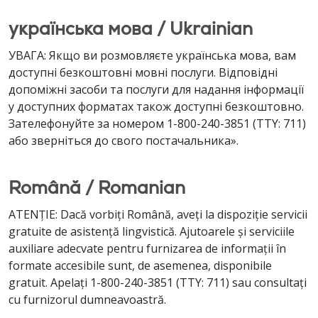
українська мова / Ukrainian
УВАГА: Якщо ви розмовляєте українська мова, вам
доступні безкоштовні мовні послуги. Відповідні
допоміжні засоби та послуги для надання інформації
у доступних форматах також доступні безкоштовно.
Зателефонуйте за номером 1-800-240-3851 (TTY: 711)
або зверніться до свого постачальника».
Română / Romanian
ATENȚIE: Dacă vorbiți Română, aveți la dispoziție servicii
gratuite de asistență lingvistică. Ajutoarele și serviciile
auxiliare adecvate pentru furnizarea de informații în
formate accesibile sunt, de asemenea, disponibile
gratuit. Apelați 1-800-240-3851 (TTY: 711) sau consultați
cu furnizorul dumneavoastră.