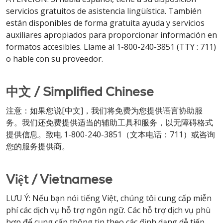
servicios gratuitos de asistencia lingüística. También
están disponibles de forma gratuita ayuda y servicios
auxiliares apropiados para proporcionar información en
formatos accesibles. Llame al 1-800-240-3851 (TTY : 711)
o hable con su proveedor.
中文 / Simplified Chinese
注意：如果您说[中文]，我们将免费为您提供语言协助服
务。我们还免费提供适当的辅助工具和服务，以无障碍格式
提供信息。致电 1-800-240-3851（文本电话：711）或咨询
您的服务提供商。
Việt / Vietnamese
LƯU Ý: Nếu bạn nói tiếng Việt, chúng tôi cung cấp miễn
phí các dịch vụ hỗ trợ ngôn ngữ. Các hỗ trợ dịch vụ phù
hợp để cung cấp thông tin theo các định dạng dễ tiếp