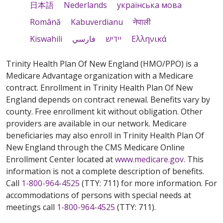
日本語
Nederlands
українська мова
Română
Kabuverdianu
नेपाली
Kiswahili
فارسي
יידיש
Ελληνικά
Trinity Health Plan Of New England (HMO/PPO) is a
Medicare Advantage organization with a Medicare
contract. Enrollment in Trinity Health Plan Of New
England depends on contract renewal. Benefits vary by
county. Free enrollment kit without obligation. Other
providers are available in our network. Medicare
beneficiaries may also enroll in Trinity Health Plan Of
New England through the CMS Medicare Online
Enrollment Center located at
www.medicare.gov
. This
information is not a complete description of benefits.
Call
1-800-964-4525
(TTY: 711) for more information. For
accommodations of persons with special needs at
meetings call
1-800-964-4525
(TTY: 711).