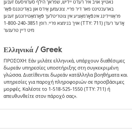
נאטיץ: אויב איר רעדט יידיש, שפראך הילף סערוויסעס זענען
בארעכטיגט פאר דיר פריי. צונעמען אַידס און באַדינונגס פֿאַר
פּראַוויידינג אינפֿאָרמאַציע אין צוטריטלעך פֿאָרמאַטירונגען זענען
אויך בנימצא פריי. רופן 1-800-240-3851 (TTY: 711) אָדער רעדן
מיט דיין טרעגער
Ελληνικά / Greek
ΠΡΟΣΟΧΗ: Εάν μιλάτε ελληνικά, υπάρχουν διαθέσιμες
δωρεάν υπηρεσίες υποστήριξης στη συγκεκριμένη
γλώσσα. Διατίθενται δωρεάν κατάλληλα βοηθήματα και
υπηρεσίες για παροχή πληροφοριών σε προσβάσιμες
μορφές. Καλέστε το 1-518-525-1550 (TTY: 711) ή
απευθυνθείτε στον πάροχό σας».