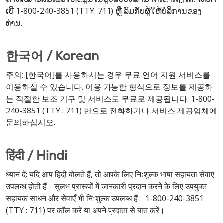
ເບີ 1-800-240-3851 (TTY: 711) ຫຼື ລົມກັບຜູ້ໃຫ້ບໍລິການຂອງ
ທ່ານ.
한국어 / Korean
주의: [한국어]를 사용하시는 경우 무료 언어 지원 서비스를
이용하실 수 있습니다. 이용 가능한 형식으로 정보를 제공하
는 적절한 보조 기구 및 서비스도 무료로 제공됩니다. 1-800-
240-3851 (TTY : 711) 번으로 전화하거나 서비스 제공업체에
문의하십시오.
हिंदी / Hindi
ध्यान दें: यदि आप हिंदी बोलते हैं, तो आपके लिए निःशुल्क भाषा सहायता सेवाएं
उपलब्ध होती हैं। सुलभ प्रारूपों में जानकारी प्रदान करने के लिए उपयुक्त
सहायक साधन और सेवाएँ भी निःशुल्क उपलब्ध हैं। 1-800-240-3851
(TTY : 711) पर कॉल करें या अपने प्रदाता से बात करें।