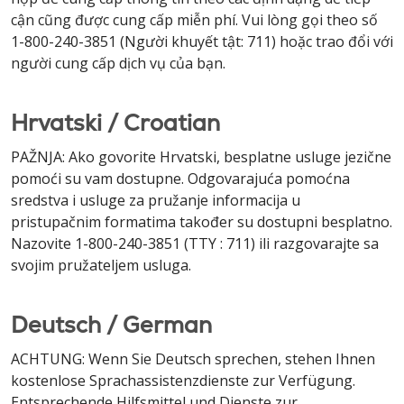
cận cũng được cung cấp miễn phí. Vui lòng gọi theo số
1-800-240-3851 (Người khuyết tật: 711) hoặc trao đổi với
người cung cấp dịch vụ của bạn.
Hrvatski / Croatian
PAŽNJA: Ako govorite Hrvatski, besplatne usluge jezične
pomoći su vam dostupne. Odgovarajuća pomoćna
sredstva i usluge za pružanje informacija u
pristupačnim formatima također su dostupni besplatno.
Nazovite 1-800-240-3851 (TTY : 711) ili razgovarajte sa
svojim pružateljem usluga.
Deutsch / German
ACHTUNG: Wenn Sie Deutsch sprechen, stehen Ihnen
kostenlose Sprachassistenzdienste zur Verfügung.
Entsprechende Hilfsmittel und Dienste zur