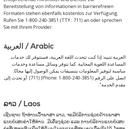
Bereitstellung von Informationen in barrierefreien
Formaten stehen ebenfalls kostenlos zur Verfügung.
Rufen Sie 1-800-240-3851 (TTY : 711) an oder sprechen
Sie mit Ihrem Provider.
العربية / Arabic
العربية تنبيه: إذا كنت تتحدث اللغة العربية، فستتوفر لك خدمات
المساعدة اللغوية المجانية. كما تتوفر وسائل مساعدة وخدمات
مناسبة لتوفير المعلومات بتنسيقات يمكن الوصول إليها مجانًا.
اتصل على الرقم (Phone: 1-800-240-3851) (711) أو تحدث إلى
مقدم الخدمة".
ລາວ / Laos
ເຊີນຊາບ: ຖ້າທ່ານເວົ້າພາສາ ລາວ, ຈະມີບໍລິການຊ່ວຍດ້ານພາສາ
ແບບບໍ່ເສຍຄ່າໃຫ້ທ່ານ. ມີເຄື່ອງຊ່ວຍ ແລະ ການບໍລິການແບບບໍ່ເສຍ
ຄ່າທີ່ເໝາະສົມເພື່ອໃຫ້ຂໍ້ມູນໃນຮູບແບບທີ່ສາມາດເຂົ້າເຖິງໄດ້. ໂທຫາ