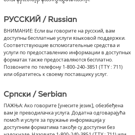
РУССКИЙ / Russian
ВНИМАНИЕ: Если вы говорите на русский, вам
доступны бесплатные услуги языковой поддержки.
Соответствующие вспомогательные средства и
услуги по предоставлению информации в доступных
форматах также предоставляются бесплатно.
Позвоните по телефону 1-800-240-3851 (TTY : 711)
или обратитесь к своему поставщику услуг.
Cрпски / Serbian
ПАЖЊА: Ако говорите [унесите језик], обезбеђена
вам је преводилачка услуга. Додатна одговарајућа
помоћ и услуге за пружање информација у
доступним форматима такође су доступни без
надокнаде. Назовите 1-800-240-3851 (TTY : 711) или