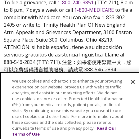
To file a grievance, call
1-800-240-3851
(TTY: 711), 8 a.m.
to 8 p.m., 7 days a week or call
1-800-MEDICARE
to file a
complaint with Medicare. You can also fax 1-833-802-
2495 or write to: Trinity Health Plan Of New England,
Attn: Appeals and Grievances Department, 3100 Easton
Square Place, Suite 300, Columbus, Ohio 43219.
ATENCIÓN: si habla español, tiene a su disposición
servicios gratuitos de asistencia lingüística. Llame al
888-546-2834 (TTY: 711). 注意：如果您使用繁體中文，您
可以免費獲得語言援助服務。請致電 888-546-2834
(TTY:711).
We use cookies and other tools to enhance your browsing
experience on our website, provide us with website traffic
© 2026 Trinity Health Plan Of New England. All rights
analytics, and assist in our marketing efforts. We do not
reserved.
use cookies to store or collect Protected Health Information
(PHI) from your medical records, patient portals, or clinical
Y0164_WEBCT_M_2024
visits. By continuing to use this website you consent to our
use of cookies and other tools. For more information about
these cookies and the data collected, please refer to
our website terms of use and privacy policy.
Read Our
Terms of Use