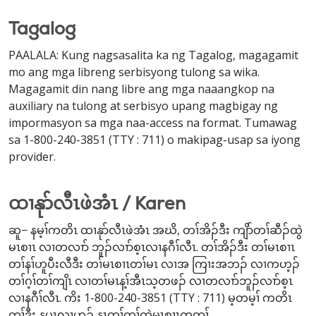
Tagalog
PAALALA: Kung nagsasalita ka ng Tagalog, magagamit
mo ang mga libreng serbisyong tulong sa wika.
Magagamit din nang libre ang mga naaangkop na
auxiliary na tulong at serbisyo upang magbigay ng
impormasyon sa mga naa-access na format. Tumawag
sa 1-800-240-3851 (TTY : 711) o makipag-usap sa iyong
provider.
ထၢနုာ်လီၤဖဲအံၤ / Karen
ဆူ− နမ့ၢ်ကတိၤ ထၢနုာ်လီၤဖဲအံၤ အဃိ, တၢ်အိၣ်ဒီး ကျိာ်တၢ်ဆီၣ်ထွဲ
မၤစၢၤ လၢတလၢာ် ဘူၣ်လၢာ်စ့ၤလၢနဂီၢ်လီၤ. တၢ်အိၣ်ဒီး တၢ်မၤစၢၤ
တၢ်နၢ်ဟူပီးလီဒီး တၢ်မၤစၢၤတၢ်မၤ လၢအ ကြၢးအဘၣ် လၢကဟ့ၣ်
တၢ်ဂ့ၢ်တၢ်ကျိၤ လၢတၢ်မၤန့ၢ်အီၤသ့တဖၣ် လၢတလၢာ်ဘူၣ်လၢာ်စ့ၤ
လၢနဂီၢ်လီၤ. ကိး 1-800-240-3851 (TTY : 711) မ့တမ့ၢ် ကတိၤ
တၢ်ဒီး နပှၤလၢဟ့ၣ် နၤတၢ်ကွၢ်ထွဲမၤစၢၤတက့ၢ်.