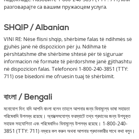
разговарајте са вашим пружаоцем услуга.
SHQIP / Albanian
VINI RE: Nëse flisni shqip, shërbime falas të ndihmës së
gjuhës janë në dispozicion për ju. Ndihma të
përshtatshme dhe shërbime shtesë për të siguruar
informacion në formate të përdorshme janë gjithashtu
në dispozicion falas. Telefononi 1-800-240-3851 (TTY:
711) ose bisedoni me ofruesin tuaj të shërbimit.
বাংলা / Bengali
মনোযোগ দিন: যদি আপনি বাংলা বলেন তাহলে আপনার জন্য বিনামূল্যে ভাষা সহায়তা
পরিষেবাদি উপলব্ধ রয়েছে। অ্যাক্সেসযোগ্য ফরম্যাটে তথ্য প্রদানের জন্য উপযুক্ত
সহায়ক সহযোগিতা এবং পরিষেবাদিও বিনামূল্যে উপলব্ধ রয়েছে। 1-800-240-
3851 (TTY: 711) নম্বরে কল করুন অথবা আপনার প্রদানকারীর সাথে কথা বলুন।