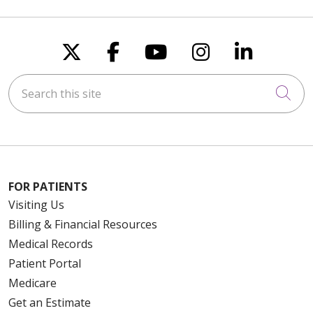
Follow us on X
Follow us on Faceboo
Follow us on You
Follow us on
Follow u
Search this site
Cli
FOR PATIENTS
Visiting Us
Billing & Financial Resources
Medical Records
Patient Portal
Medicare
Get an Estimate