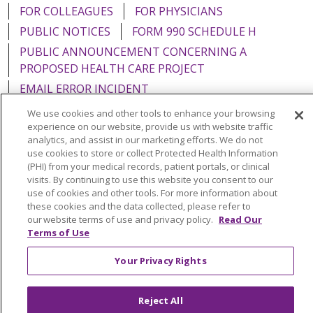
FOR COLLEAGUES
FOR PHYSICIANS
PUBLIC NOTICES
FORM 990 SCHEDULE H
PUBLIC ANNOUNCEMENT CONCERNING A
PROPOSED HEALTH CARE PROJECT
EMAIL ERROR INCIDENT
We use cookies and other tools to enhance your browsing
experience on our website, provide us with website traffic
analytics, and assist in our marketing efforts. We do not
use cookies to store or collect Protected Health Information
Language Assistance:
English
Español
Italiano
(PHI) from your medical records, patient portals, or clinical
visits. By continuing to use this website you consent to our
POLSKI
Português do Brasil
中文
Tagalog
use of cookies and other tools. For more information about
Tiếng Việt
Français
한국어
عربى
РУССКИЙ
these cookies and the data collected, please refer to
our website terms of use and privacy policy.
Read Our
Kabuverdianu
SHQIP
हिंदी
ગુજરાતી
ភាសាខ្មែរ
Terms of Use
Ελληνικά
Your Privacy Rights
Reject All